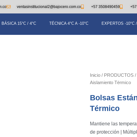
m.co
ventasinstitucional2@bajocero.com.co
+57 3508490459
+57
BÁSICA 15°C / 4°C
TÉCNICA 4°C A -10°C
EXPERTOS -10°C /
Inicio
/
PRODUCTOS
Aislamiento Térmico
Bolsas Están
Térmico
Mantiene las tempera
de protección | Múlti